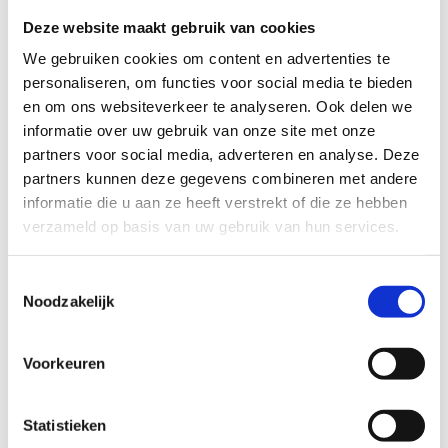
gegevens gedeeld met partners die de schade beoordelen of
Deze website maakt gebruik van cookies
herstellen.
We gebruiken cookies om content en advertenties te
personaliseren, om functies voor social media te bieden
Fraude- en risicobeheersing
en om ons websiteverkeer te analyseren. Ook delen we
Verzekeraars en volmachtorganisaties in Nederland delen
informatie over uw gebruik van onze site met onze
gegevens met elkaar in het Centraal informatiesysteem
partners voor social media, adverteren en analyse. Deze
(CIS) om risico’s beheersbaar te maken en fraude tegengaan.
partners kunnen deze gegevens combineren met andere
Dat gebeurt door Stichting CIS.
informatie die u aan ze heeft verstrekt of die ze hebben
verzameld op basis van uw gebruik van hun services.
Van Rems & Portier Ass.BV kan als tussenpersoon niet de
gegevens in CIS raadplegen en/of vast (laten) leggen.
Toestemmingsselectie
Zie voor meer informatie www.stichtingcis.nl. Hier vind je
Noodzakelijk
ook het privacyreglement van Stichting CIS. Het CIS is te
bereiken via: Stichting CIS, Bordewijklaan 2, 2591 XR te Den
Haag, p/a Postbus 124, 3700 AC te Zeist.
Voorkeuren
Hoe lang bewaren wij je
gegevens
?
Statistieken
Wij bewaren je gegevens zolang wij die nodig hebben: om de