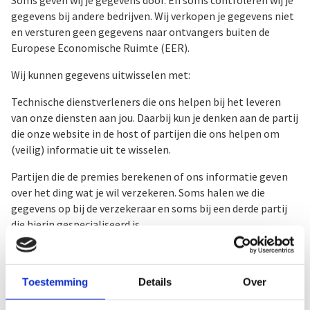
gegevens bij andere bedrijven. Wij verkopen je gegevens niet
en versturen geen gegevens naar ontvangers buiten de
Europese Economische Ruimte (EER).
Wij kunnen gegevens uitwisselen met:
Technische dienstverleners die ons helpen bij het leveren
van onze diensten aan jou. Daarbij kun je denken aan de partij
die onze website in de host of partijen die ons helpen om
(veilig) informatie uit te wisselen.
Partijen die de premies berekenen of ons informatie geven
over het ding wat je wil verzekeren. Soms halen we die
gegevens op bij de verzekeraar en soms bij een derde partij
die hierin gespecialiseerd is.
Partijen die ons helpen om aan onze wettelijke
verplichtingen te voldoen of fraude te bestrijden.
Toestemming
Details
Over
Als we je schade behandelen, gebeurt dat door een
schadebehandelaar van ons kantoor. Indien nodig worden je