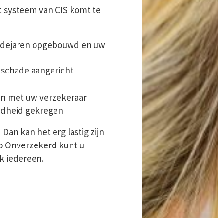
et systeem van CIS komt te
chadejaren opgebouwd en uw
 schade aangericht
en met uw verzekeraar
egdheid gekregen
Dan kan het erg lastig zijn
uto Onverzekerd kunt u
k iedereen.